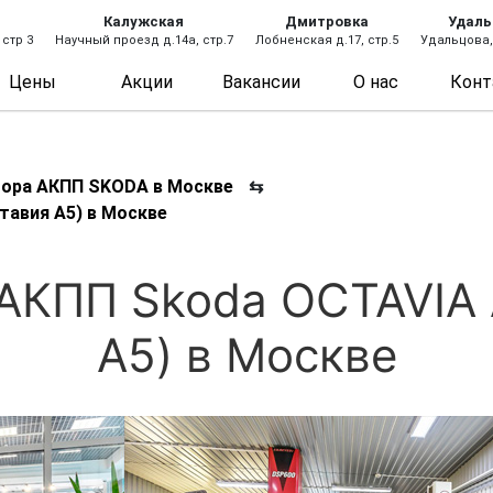
Калужская
Дмитровка
Удаль
 стр 3
Научный проезд д.14а, стр.7
Лобненская д.17, стр.5
Удальцова, 
Цены
Акции
Вакансии
О нас
Конт
тора АКПП SKODA в Москве
⇆
тавия А5) в Москве
 АКПП Skoda OCTAVIA 
А5) в Москве