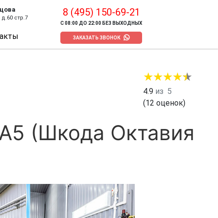
цова
8 (495) 150-69-21
д.60 стр.7
С 08:00 ДО 22:00 БЕЗ ВЫХОДНЫХ
акты
ЗАКАЗАТЬ ЗВОНОК
4.9
из
5
(
12
оценок)
A5 (Шкода Октавия