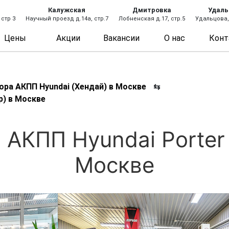
Калужская
Дмитровка
Удаль
 стр 3
Научный проезд д.14а, стр.7
Лобненская д.17, стр.5
Удальцова, 
Цены
Акции
Вакансии
О нас
Конт
ора АКПП Hyundai (Хендай) в Москве
⇆
р) в Москве
 АКПП Hyundai Porter 
Москве