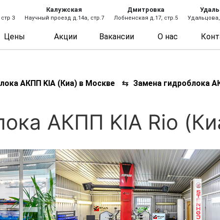
Калужская
Дмитровка
Удаль
 стр 3
Научный проезд д.14а, стр.7
Лобненская д.17, стр.5
Удальцова, 
Цены
Акции
Вакансии
О нас
Конт
лока АКПП KIA (Киа) в Москве
⇆
Замена гидроблока АК
ока АКПП KIA Rio (Ки