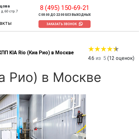
цова
8 (495) 150-69-21
д.60 стр.7
С 08:00 ДО 22:00 БЕЗ ВЫХОДНЫХ
акты
ЗАКАЗАТЬ ЗВОНОК
ПП KIA Rio (Киа Рио) в Москве
4.6
из
5
(
12
оценок)
а Рио) в Москве