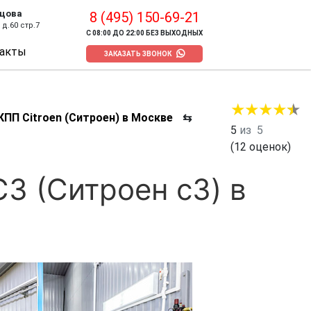
цова
8 (495) 150-69-21
д.60 стр.7
С 08:00 ДО 22:00 БЕЗ ВЫХОДНЫХ
акты
ЗАКАЗАТЬ ЗВОНОК
КПП Citroen (Ситроен) в Москве
⇆
5
из
5
(
12
оценок)
3 (Ситроен с3) в