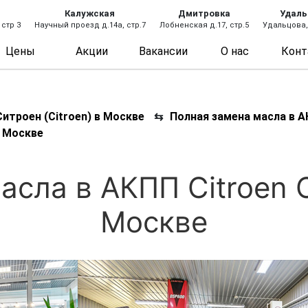
Калужская
Дмитровка
Удаль
 стр 3
Научный проезд д.14а, стр.7
Лобненская д.17, стр.5
Удальцова, 
Цены
Акции
Вакансии
О нас
Конт
итроен (Citroen) в Москве
⇆
Полная замена масла в А
в Москве
асла в АКПП Citroen C
Москве