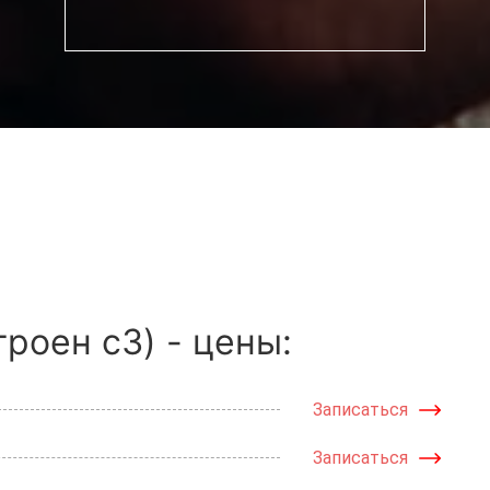
роен с3) - цены:
Записаться
Записаться