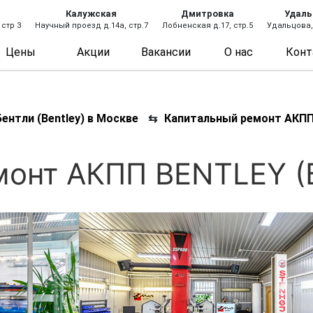
Калужская
Дмитровка
Удаль
 стр 3
Научный проезд д.14а, стр.7
Лобненская д.17, стр.5
Удальцова, 
Цены
Акции
Вакансии
О нас
Конт
ентли (Bentley) в Москве
⇆
Капитальный ремонт АКПП
монт АКПП BENTLEY (Б