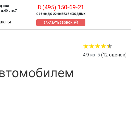
цова
8 (495) 150-69-21
д.60 стр.7
С 08:00 ДО 22:00 БЕЗ ВЫХОДНЫХ
акты
ЗАКАЗАТЬ ЗВОНОК
4.9
из
5
(
12
оценок)
автомобилем