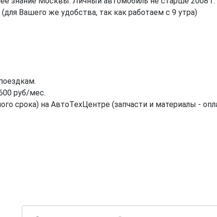
ошее знание Москвы. Личный автомобиль не старше 2008 г.
для Вашего же удобства, так как работаем с 9 утра)
поездкам.
600 руб/мес.
ого срока) на АвтоТехЦентре (запчасти и материалы - оп