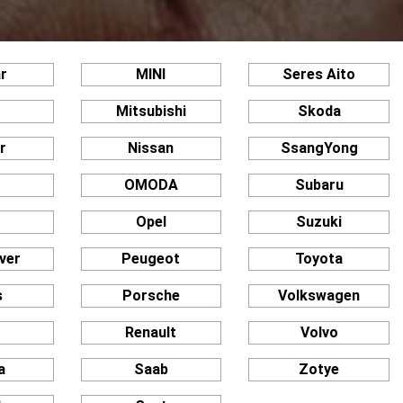
r
MINI
Seres Aito
Mitsubishi
Skoda
r
Nissan
SsangYong
OMODA
Subaru
Opel
Suzuki
ver
Peugeot
Toyota
s
Porsche
Volkswagen
n
Renault
Volvo
a
Saab
Zotye