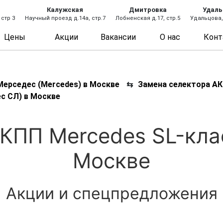
Калужская
Дмитровка
Удаль
 стр 3
Научный проезд д.14а, стр.7
Лобненская д.17, стр.5
Удальцова, 
Цены
Акции
Вакансии
О нас
Конт
ерседес (Mercedes) в Москве
⇆
Замена селектора АК
с СЛ) в Москве
КПП Mercedes SL-кла
Москве
Акции и спецпредложения