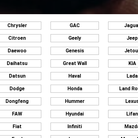
Chrysler
GAC
Jagua
Citroen
Geely
Jeep
Daewoo
Genesis
Jetou
Daihatsu
Great Wall
KIA
Datsun
Haval
Lada
Dodge
Honda
Land Ro
Dongfeng
Hummer
Lexu
FAW
Hyundai
Lifa
Fiat
Infiniti
Mazd