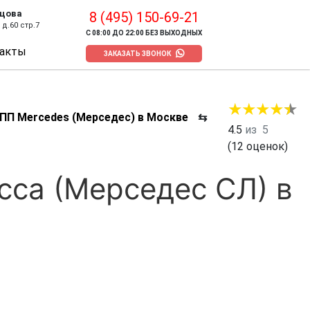
цова
8 (495) 150-69-21
д.60 стр.7
С 08:00 ДО 22:00 БЕЗ ВЫХОДНЫХ
акты
ЗАКАЗАТЬ ЗВОНОК
ПП Mercedes (Мерседес) в Москве
⇆
4.5
из
5
(
12
оценок)
сса (Мерседес СЛ) в