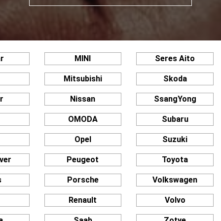
r
MINI
Seres Aito
Mitsubishi
Skoda
r
Nissan
SsangYong
OMODA
Subaru
Opel
Suzuki
ver
Peugeot
Toyota
s
Porsche
Volkswagen
n
Renault
Volvo
a
Saab
Zotye