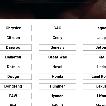
Chrysler
GAC
Jagua
Citroen
Geely
Jeep
Daewoo
Genesis
Jetou
Daihatsu
Great Wall
KIA
Datsun
Haval
Lada
Dodge
Honda
Land Ro
Dongfeng
Hummer
Lexu
FAW
Hyundai
Lifa
Fiat
Infiniti
Mazd