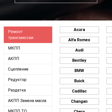
Acura
Ремонт
трансмиссии
Alfa Romeo
МКПП
Audi
АКПП
Bentley
Сцепление
BMW
Редуктор
Buick
Раздатка
Cadillac
АКПП Замена масла
Changan
МКПП ТО
Chery