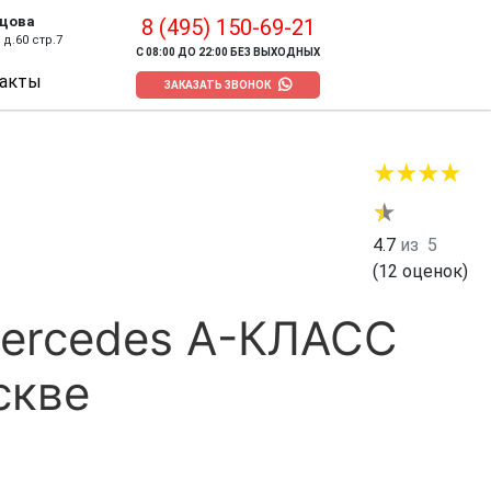
цова
8 (495) 150-69-21
д.60 стр.7
С 08:00 ДО 22:00 БЕЗ ВЫХОДНЫХ
акты
ЗАКАЗАТЬ ЗВОНОК
4.7
из
5
(
12
оценок)
ercedes А-КЛАСС
скве