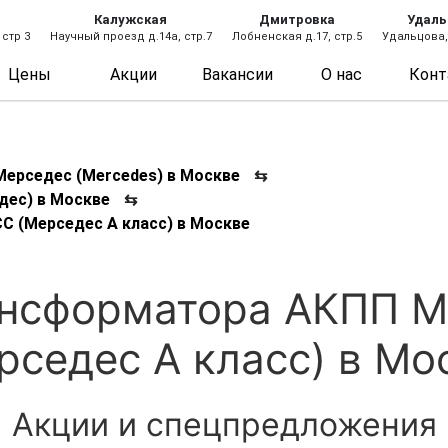
Калужская
Дмитровка
Удаль
 стр 3
Научный проезд д.14а, стр.7
Лобненская д.17, стр.5
Удальцова, 
Цены
Акции
Вакансии
О нас
Конт
ерседес (Mercedes) в Москве
⇆
дес) в Москве
⇆
 (Мерседес А класс) в Москве
ансформатора АКПП M
рседес А класс) в Мо
Акции и спецпредложения