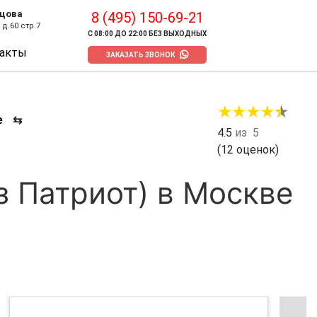
цова
8 (495) 150-69-21
д.60 стр.7
С 08:00 ДО 22:00 БЕЗ ВЫХОДНЫХ
акты
ЗАКАЗАТЬ ЗВОНОК
е
⇆
4.5
из
5
(
12
оценок)
з Патриот) в Москве