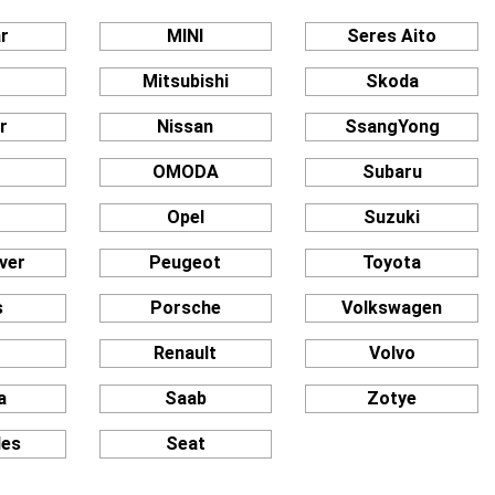
r
MINI
Seres Aito
Mitsubishi
Skoda
r
Nissan
SsangYong
OMODA
Subaru
Opel
Suzuki
ver
Peugeot
Toyota
s
Porsche
Volkswagen
n
Renault
Volvo
a
Saab
Zotye
des
Seat