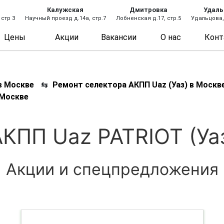
Калужская
Дмитровка
Удаль
 стр 3
Научный проезд д.14а, стр.7
Лобненская д.17, стр.5
Удальцова, 
Цены
Акции
Вакансии
О нас
Конт
в Москве
⇆
Ремонт селектора АКПП Uaz (Уаз) в Москв
 Москве
КПП Uaz PATRIOT (Уа
Акции и спецпредложения