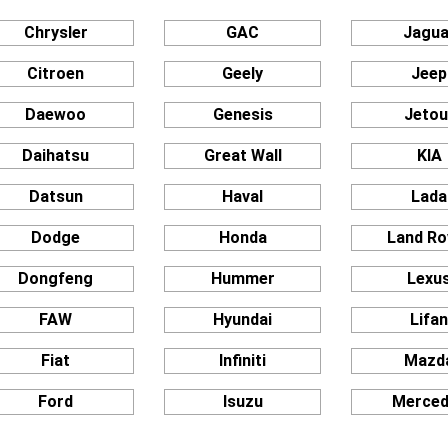
Chrysler
GAC
Jagua
Citroen
Geely
Jeep
Daewoo
Genesis
Jetou
Daihatsu
Great Wall
KIA
Datsun
Haval
Lada
Dodge
Honda
Land Ro
Dongfeng
Hummer
Lexu
FAW
Hyundai
Lifa
Fiat
Infiniti
Mazd
Ford
Isuzu
Merce