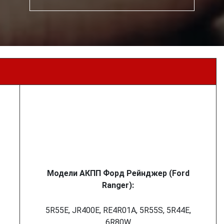
Модели АКПП Форд Рейнджер (Ford
Ranger):
5R55E, JR400E, RE4R01A, 5R55S, 5R44E,
6R80W