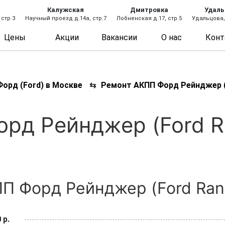
Калужская
Дмитровка
Удаль
 стр 3
Научный проезд д.14а, стр.7
Лобненская д.17, стр.5
Удальцова, 
Цены
Акции
Вакансии
О нас
Конт
орд (Ford) в Москве
⇆
Ремонт АКПП Форд Рейнджер (
рд Рейнджер (Ford R
П Форд Рейнджер (Ford Rang
 р.