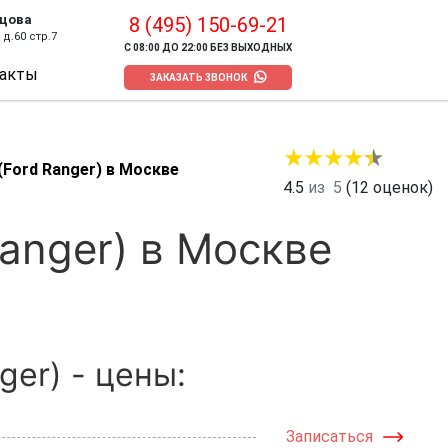
цова
8 (495) 150-69-21
д.60 стр.7
С 08:00 ДО 22:00 БЕЗ ВЫХОДНЫХ
акты
ЗАКАЗАТЬ ЗВОНОК
Ford Ranger) в Москве
4.5
из
5
(
12
оценок)
anger) в Москве
er) - цены:
Записаться