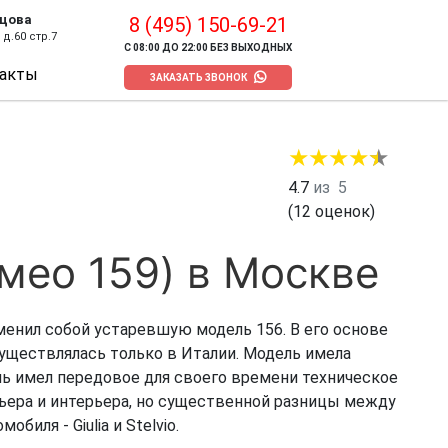
цова
8 (495) 150-69-21
д.60 стр.7
С 08:00 ДО 22:00 БЕЗ ВЫХОДНЫХ
акты
ЗАКАЗАТЬ ЗВОНОК
4.7
из
5
(
12
оценок)
мео 159) в Москве
аменил собой устаревшую модель 156. В его основе
существлялась только в Италии. Модель имела
ь имел передовое для своего времени техническое
ьера и интерьера, но существенной разницы между
иля - Giulia и Stelvio.