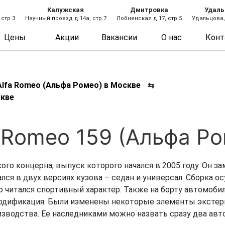
Калужская
Дмитровка
Удаль
 стр 3
Научный проезд д.14а, стр.7
Лобненская д.17, стр.5
Удальцова, 
Цены
Акции
Вакансии
О нас
Конт
lfa Romeo (Альфа Ромео) в Москве
⇆
скве
 Romeo 159 (Альфа Ро
ого концерна, выпуск которого начался в 2005 году. Он з
лся в двух версиях кузова – седан и универсал. Сборка о
читался спортивный характер. Также на борту автомобил
модификация. Были изменены некоторые элементы экстер
зводства. Ее наследниками можно назвать сразу два автомоб