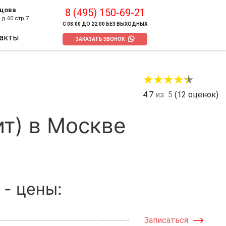
цова
8 (495) 150-69-21
д.60 стр.7
С 08:00 ДО 22:00 БЕЗ ВЫХОДНЫХ
акты
ЗАКАЗАТЬ ЗВОНОК
4.7
из
5
(
12
оценок)
ит) в Москве
 - цены:
Записаться